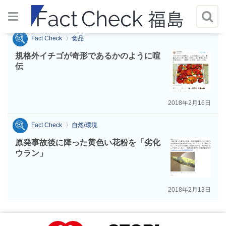
タグ：2014
Fact Check
食品
規格外イチゴが奇形であるかのように喧
伝
2018年2月16日
Fact Check
自然/環境
原発事故後に降った黄色い花粉を「劣化
ウラン」
2018年2月13日